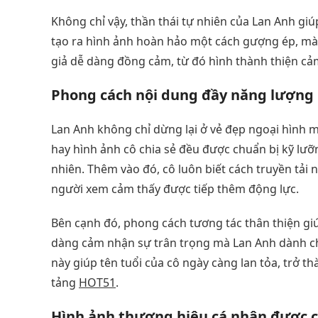
Không chỉ vậy, thần thái tự nhiên của Lan Anh g
tạo ra hình ảnh hoàn hảo một cách gượng ép, mà 
giả dễ dàng đồng cảm, từ đó hình thành thiện cảm
Phong cách nội dung đầy năng lượng
Lan Anh không chỉ dừng lại ở vẻ đẹp ngoại hình 
hay hình ảnh cô chia sẻ đều được chuẩn bị kỹ lư
nhiên. Thêm vào đó, cô luôn biết cách truyền tải 
người xem cảm thấy được tiếp thêm động lực.
Bên cạnh đó, phong cách tương tác thân thiện g
dàng cảm nhận sự trân trọng mà Lan Anh dành cho
này giúp tên tuổi của cô ngày càng lan tỏa, trở 
tảng
HOT51
.
Hình ảnh thương hiệu cá nhân được 