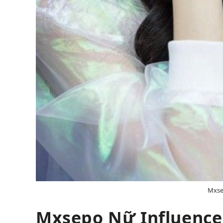
Mxse
Mxsepo Nữ Influence