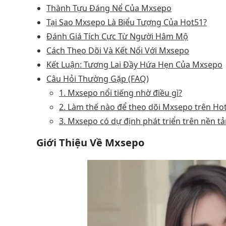
Thành Tựu Đáng Nể Của Mxsepo
Tại Sao Mxsepo Là Biểu Tượng Của Hot51?
Đánh Giá Tích Cực Từ Người Hâm Mộ
Cách Theo Dõi Và Kết Nối Với Mxsepo
Kết Luận: Tương Lai Đầy Hứa Hẹn Của Mxsepo
Câu Hỏi Thường Gặp (FAQ)
1. Mxsepo nổi tiếng nhờ điều gì?
2. Làm thế nào để theo dõi Mxsepo trên Ho
3. Mxsepo có dự định phát triển trên nền 
Giới Thiệu Về Mxsepo