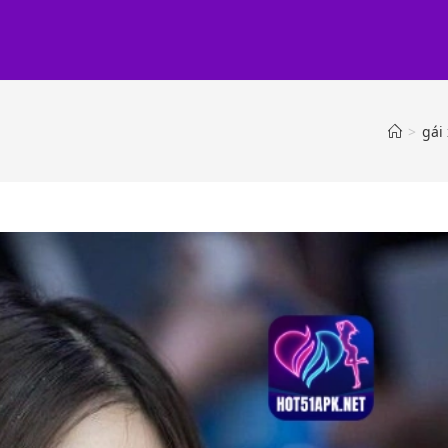
>
gái