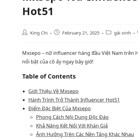
Hot51
King Chi
February 21, 2025
gái xinh
Mxsepo – nữ influencer hàng đầu Việt Nam trên 
nổi bật của cô ấy ngay bây giờ!
Table of Contents
Giới Thiệu Về Mxsepo
Hành Trình Trở Thành Influencer Hot51
Điểm Đặc Biệt Của Mxsepo
Phong Cách Nội Dung Độc Đáo
Khả Năng Kết Nối Với Khán Giả
Ảnh Hưởng Trên Các Nền Tảng Khác Nhau