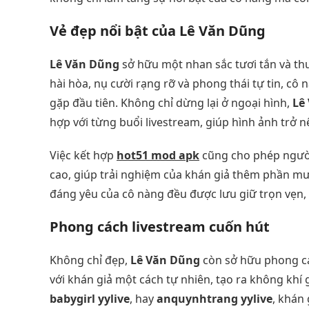
Vẻ đẹp nổi bật của Lê Văn Dũng
Lê Văn Dũng
sở hữu một nhan sắc tươi tắn và th
hài hòa, nụ cười rạng rỡ và phong thái tự tin, c
gặp đầu tiên. Không chỉ dừng lại ở ngoại hình,
Lê
hợp với từng buổi livestream, giúp hình ảnh trở 
Việc kết hợp
hot51 mod apk
cũng cho phép ngườ
cao, giúp trải nghiệm của khán giả thêm phần m
đáng yêu của cô nàng đều được lưu giữ trọn vẹn, 
Phong cách livestream cuốn hút
Không chỉ đẹp,
Lê Văn Dũng
còn sở hữu phong cá
với khán giả một cách tự nhiên, tạo ra không khí 
babygirl yylive
, hay
anquynhtrang yylive
, khán