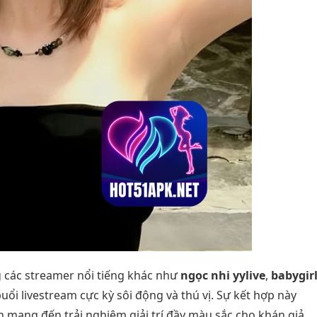
 các streamer nổi tiếng khác như
ngọc nhi yylive
,
babygir
uổi livestream cực kỳ sôi động và thú vị. Sự kết hợp này
 mang đến trải nghiệm giải trí đầy màu sắc cho khán giả.