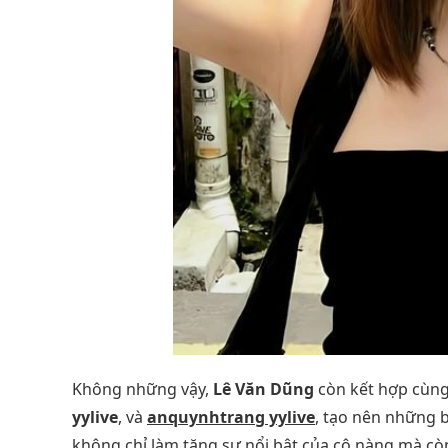
Không những vậy,
Lê Văn Dũng
còn kết hợp cùng
yylive
, và
anquynhtrang yylive
, tạo nên những b
không chỉ làm tăng sự nổi bật của cô nàng mà còn