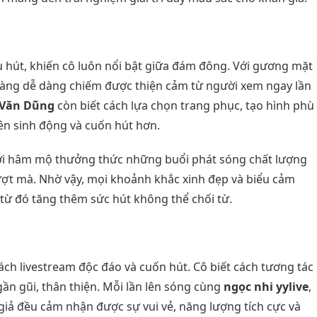
u hút, khiến cô luôn nổi bật giữa đám đông. Với gương mặt
ô nàng dễ dàng chiếm được thiện cảm từ người xem ngay lần
 Văn Dũng
còn biết cách lựa chọn trang phục, tạo hình phù
nên sinh động và cuốn hút hơn.
i hâm mộ thưởng thức những buổi phát sóng chất lượng
ượt mà. Nhờ vậy, mọi khoảnh khắc xinh đẹp và biểu cảm
từ đó tăng thêm sức hút không thể chối từ.
ch livestream độc đáo và cuốn hút. Cô biết cách tương tác
gần gũi, thân thiện. Mỗi lần lên sóng cùng
ngọc nhi yylive
,
 giả đều cảm nhận được sự vui vẻ, năng lượng tích cực và