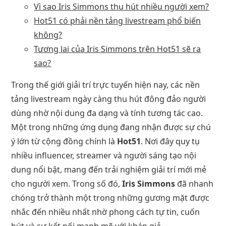
Vì sao Iris Simmons thu hút nhiều người xem?
Hot51 có phải nền tảng livestream phổ biến
không?
Tương lai của Iris Simmons trên Hot51 sẽ ra
sao?
Trong thế giới giải trí trực tuyến hiện nay, các nền
tảng livestream ngày càng thu hút đông đảo người
dùng nhờ nội dung đa dạng và tính tương tác cao.
Một trong những ứng dụng đang nhận được sự chú
ý lớn từ cộng đồng chính là
Hot51
. Nơi đây quy tụ
nhiều influencer, streamer và người sáng tạo nội
dung nổi bật, mang đến trải nghiệm giải trí mới mẻ
cho người xem. Trong số đó,
Iris Simmons
đã nhanh
chóng trở thành một trong những gương mặt được
nhắc đến nhiều nhất nhờ phong cách tự tin, cuốn
hút và sự kết nối mạnh mẽ với khán giả.