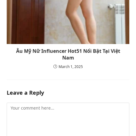
Âu Mỹ Nữ Influencer Hot51 Nổi Bật Tại Việt
Nam
March 1, 2025
Leave a Reply