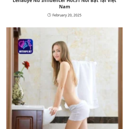
Lenadye Nữ Influencer Hot51 Nổi Bật Tại Việt
Nam
February 20, 2025