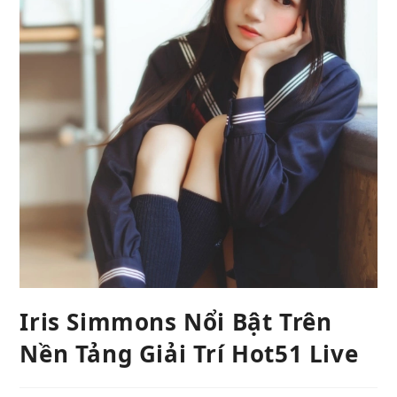
Iris Simmons Nổi Bật Trên
Nền Tảng Giải Trí Hot51 Live