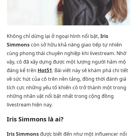
Không chỉ dừng lại ở ngoại hình nổi bật,
Iris
Simmons
còn sở hữu khả năng giao tiếp tự nhiên
cùng phong thái chuyên nghiệp khi livestream. Nhờ
vậy, cô đã xây dựng được một lượng người hâm mộ
đáng kể trên
Hot51
. Bài viết này sẽ khám phá chi tiết
về sức hút của cô trên nền tảng, đồng thời đánh giá
tích cực những yếu tố khiến cô trở thành một trong
những nhân vật nổi bật nhất trong cộng đồng
livestream hiện nay.
Iris Simmons là ai?
Iris Simmons
được biết đến như một influencer nổi