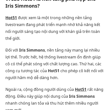
Iris Simmons?
Hot51
được xem là một trong những nền tảng
livestream đang phát triển mạnh nhờ khả năng kết
nối người sáng tạo nội dung với khán giả trên toàn
thế giới.
Đối với
Iris Simmons
, nền tảng này mang lại nhiều
lợi thế. Trước hết, hệ thống livestream ổn định giúp
cô có thể phát sóng với chất lượng cao. Thứ hai, các
công cụ tương tác của
Hot51
cho phép cô kết nối với
người hâm mộ dễ dàng hơn.
Ngoài ra, cộng đồng người dùng của
Hot51
rất năng
động. Điều này giúp nội dung của
Iris Simmons
nhanh chóng lan tỏa và thu hút thêm nhiều người
xem mới.