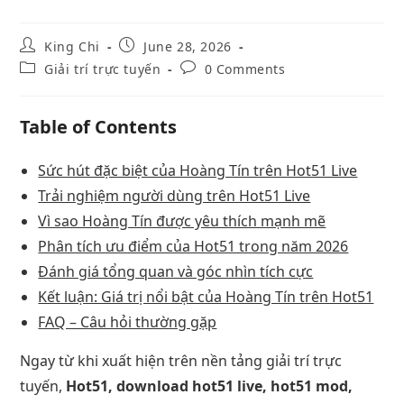
King Chi
June 28, 2026
Giải trí trực tuyến
0 Comments
Table of Contents
Sức hút đặc biệt của Hoàng Tín trên Hot51 Live
Trải nghiệm người dùng trên Hot51 Live
Vì sao Hoàng Tín được yêu thích mạnh mẽ
Phân tích ưu điểm của Hot51 trong năm 2026
Đánh giá tổng quan và góc nhìn tích cực
Kết luận: Giá trị nổi bật của Hoàng Tín trên Hot51
FAQ – Câu hỏi thường gặp
Ngay từ khi xuất hiện trên nền tảng giải trí trực
tuyến,
Hot51, download hot51 live, hot51 mod,