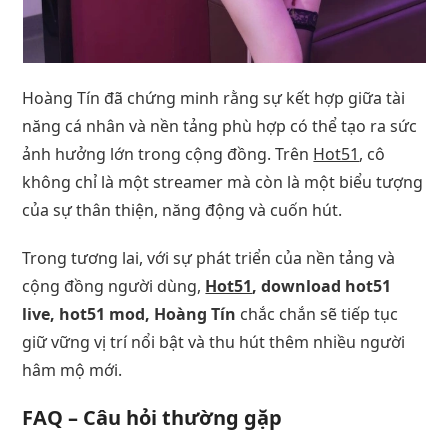
Hoàng Tín đã chứng minh rằng sự kết hợp giữa tài
năng cá nhân và nền tảng phù hợp có thể tạo ra sức
ảnh hưởng lớn trong cộng đồng. Trên
Hot51
, cô
không chỉ là một streamer mà còn là một biểu tượng
của sự thân thiện, năng động và cuốn hút.
Trong tương lai, với sự phát triển của nền tảng và
cộng đồng người dùng,
Hot51
, download hot51
live, hot51 mod, Hoàng Tín
chắc chắn sẽ tiếp tục
giữ vững vị trí nổi bật và thu hút thêm nhiều người
hâm mộ mới.
FAQ – Câu hỏi thường gặp