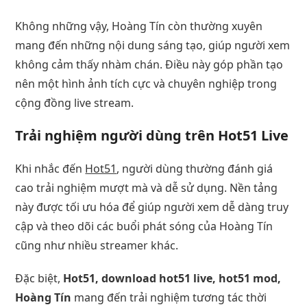
Không những vậy, Hoàng Tín còn thường xuyên
mang đến những nội dung sáng tạo, giúp người xem
không cảm thấy nhàm chán. Điều này góp phần tạo
nên một hình ảnh tích cực và chuyên nghiệp trong
cộng đồng live stream.
Trải nghiệm người dùng trên Hot51 Live
Khi nhắc đến
Hot51
, người dùng thường đánh giá
cao trải nghiệm mượt mà và dễ sử dụng. Nền tảng
này được tối ưu hóa để giúp người xem dễ dàng truy
cập và theo dõi các buổi phát sóng của Hoàng Tín
cũng như nhiều streamer khác.
Đặc biệt,
Hot51, download hot51 live, hot51 mod,
Hoàng Tín
mang đến trải nghiệm tương tác thời