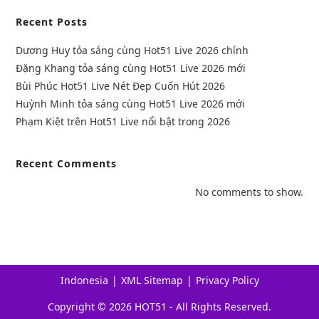
Recent Posts
Dương Huy tỏa sáng cùng Hot51 Live 2026 chính
Đặng Khang tỏa sáng cùng Hot51 Live 2026 mới
Bùi Phúc Hot51 Live Nét Đẹp Cuốn Hút 2026
Huỳnh Minh tỏa sáng cùng Hot51 Live 2026 mới
Phạm Kiệt trên Hot51 Live nổi bật trong 2026
Recent Comments
No comments to show.
Indonesia
XML Sitemap
Privacy Policy
Copyright © 2026 HOT51 - All Rights Reserved.