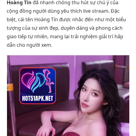
Hoàng Tín
đã nhanh chóng thu hút sự chú ý của
cộng đồng người dùng yêu thích live stream. Đặc
biệt, cái tên Hoàng Tín được nhắc đến như một biểu
tượng của sự xinh đẹp, duyên dáng và phong cách
giao tiếp tự nhiên, mang lại trải nghiệm giải trí hấp
dẫn cho người xem.