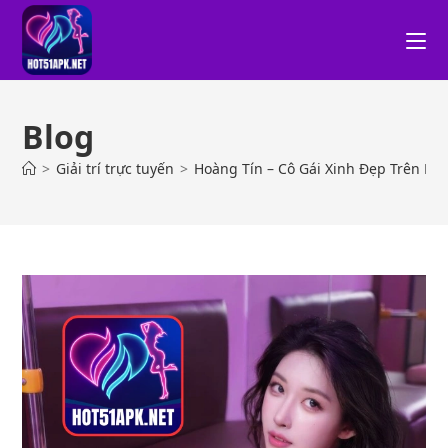
Blog
>
Giải trí trực tuyến
>
Hoàng Tín – Cô Gái Xinh Đẹp Trên Hot