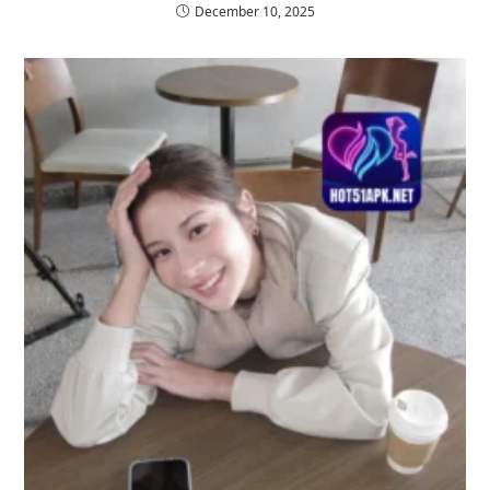
December 10, 2025