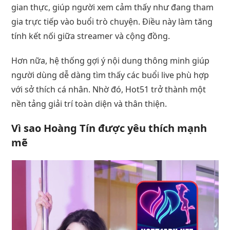
gian thực, giúp người xem cảm thấy như đang tham
gia trực tiếp vào buổi trò chuyện. Điều này làm tăng
tính kết nối giữa streamer và cộng đồng.
Hơn nữa, hệ thống gợi ý nội dung thông minh giúp
người dùng dễ dàng tìm thấy các buổi live phù hợp
với sở thích cá nhân. Nhờ đó, Hot51 trở thành một
nền tảng giải trí toàn diện và thân thiện.
Vì sao Hoàng Tín được yêu thích mạnh
mẽ