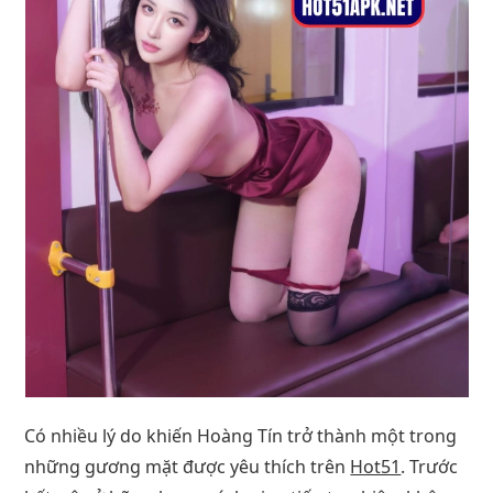
Có nhiều lý do khiến Hoàng Tín trở thành một trong
những gương mặt được yêu thích trên
Hot51
. Trước