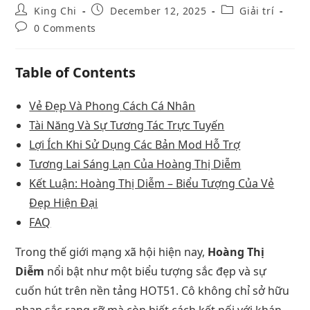
King Chi
December 12, 2025
Giải trí
0 Comments
Table of Contents
Vẻ Đẹp Và Phong Cách Cá Nhân
Tài Năng Và Sự Tương Tác Trực Tuyến
Lợi Ích Khi Sử Dụng Các Bản Mod Hỗ Trợ
Tương Lai Sáng Lạn Của Hoàng Thị Diễm
Kết Luận: Hoàng Thị Diễm – Biểu Tượng Của Vẻ
Đẹp Hiện Đại
FAQ
Trong thế giới mạng xã hội hiện nay,
Hoàng Thị
Diễm
nổi bật như một biểu tượng sắc đẹp và sự
cuốn hút trên nền tảng HOT51. Cô không chỉ sở hữu
nhan sắc rạng rỡ mà còn biết cách kết nối với khán