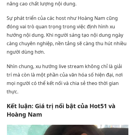
nâng cao chất lượng nội dung.
Sự phát triển của các host như Hoàng Nam cũng
đóng vai trò quan trọng trong việc định hình xu
hướng nội dung. Khi người sáng tạo nội dung ngày
càng chuyên nghiệp, nền tảng sẽ càng thu hút nhiều
người dùng hơn.
Nhìn chung, xu hướng live stream không chỉ là giải
trí mà còn là một phần của văn hóa số hiện đại, nơi
mọi người có thể kết nối và chia sẻ theo thời gian
thực.
Kết luận: Giá trị nổi bật của Hot51 và
Hoàng Nam