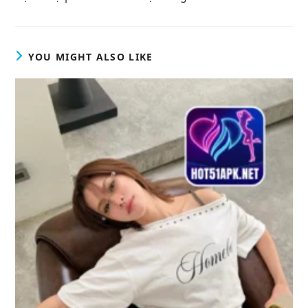
YOU MIGHT ALSO LIKE