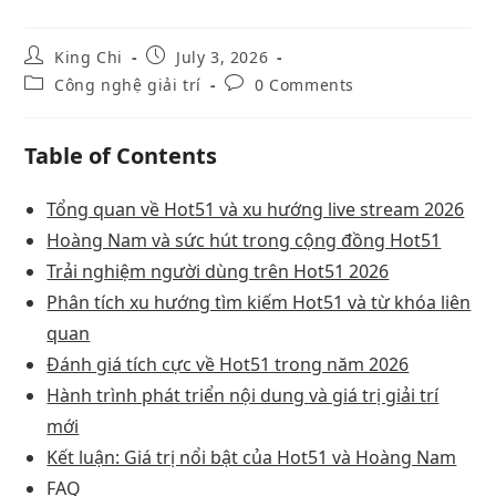
King Chi
July 3, 2026
Công nghệ giải trí
0 Comments
Table of Contents
Tổng quan về Hot51 và xu hướng live stream 2026
Hoàng Nam và sức hút trong cộng đồng Hot51
Trải nghiệm người dùng trên Hot51 2026
Phân tích xu hướng tìm kiếm Hot51 và từ khóa liên
quan
Đánh giá tích cực về Hot51 trong năm 2026
Hành trình phát triển nội dung và giá trị giải trí
mới
Kết luận: Giá trị nổi bật của Hot51 và Hoàng Nam
FAQ