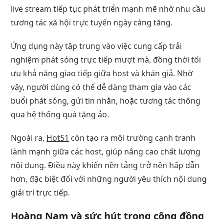
live stream tiếp tục phát triển mạnh mẽ nhờ nhu cầu
tương tác xã hội trực tuyến ngày càng tăng.
Ứng dụng này tập trung vào việc cung cấp trải
nghiệm phát sóng trực tiếp mượt mà, đồng thời tối
ưu khả năng giao tiếp giữa host và khán giả. Nhờ
vậy, người dùng có thể dễ dàng tham gia vào các
buổi phát sóng, gửi tin nhắn, hoặc tương tác thông
qua hệ thống quà tặng ảo.
Ngoài ra,
Hot51
còn tạo ra môi trường cạnh tranh
lành mạnh giữa các host, giúp nâng cao chất lượng
nội dung. Điều này khiến nền tảng trở nên hấp dẫn
hơn, đặc biệt đối với những người yêu thích nội dung
giải trí trực tiếp.
Hoàng Nam và sức hút trong cộng đồng