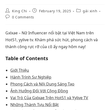
King Chi
February 19, 2025
gái xinh
0 Comments
Gxlxae – Nữ Influencer nổi bật tại Việt Nam trên
Hot51, yylive tv. Khám phá sức hút, phong cách và
thành công rực rỡ của cô ấy ngay hôm nay!
Table of Contents
Giới Thiệu
Hành Trình Sự Nghiệp
Phong Cách và Nội Dung Sáng Tạo
Ảnh Hưởng Đối Với Cộng Đồng
Vai Trò Của Gxlxae Trên Hot51 và Yylive TV
Những Thành Tựu Nổi Bật