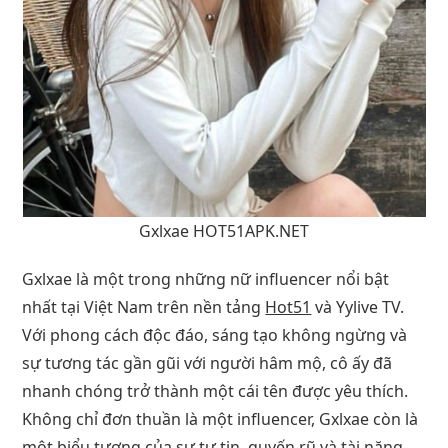
Gxlxae HOT51APK.NET
Gxlxae là một trong những nữ influencer nổi bật
nhất tại Việt Nam trên nền tảng
Hot51
và Yylive TV.
Với phong cách độc đáo, sáng tạo không ngừng và
sự tương tác gần gũi với người hâm mộ, cô ấy đã
nhanh chóng trở thành một cái tên được yêu thích.
Không chỉ đơn thuần là một influencer, Gxlxae còn là
một biểu tượng của sự tự tin, quyến rũ và tài năng.