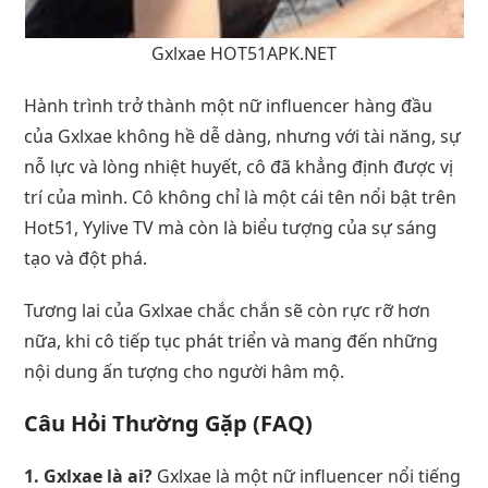
Gxlxae HOT51APK.NET
Hành trình trở thành một nữ influencer hàng đầu
của Gxlxae không hề dễ dàng, nhưng với tài năng, sự
nỗ lực và lòng nhiệt huyết, cô đã khẳng định được vị
trí của mình. Cô không chỉ là một cái tên nổi bật trên
Hot51, Yylive TV mà còn là biểu tượng của sự sáng
tạo và đột phá.
Tương lai của Gxlxae chắc chắn sẽ còn rực rỡ hơn
nữa, khi cô tiếp tục phát triển và mang đến những
nội dung ấn tượng cho người hâm mộ.
Câu Hỏi Thường Gặp (FAQ)
1. Gxlxae là ai?
Gxlxae là một nữ influencer nổi tiếng