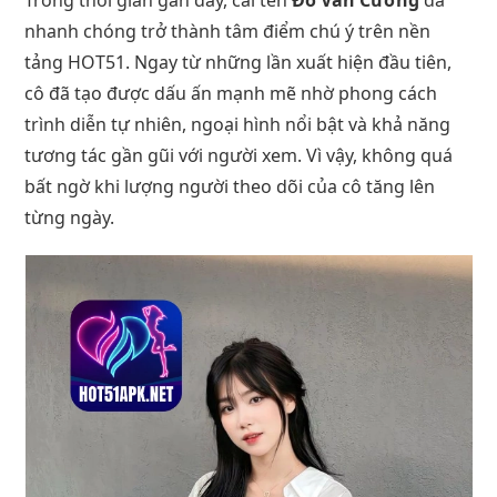
nhanh chóng trở thành tâm điểm chú ý trên nền
tảng HOT51. Ngay từ những lần xuất hiện đầu tiên,
cô đã tạo được dấu ấn mạnh mẽ nhờ phong cách
trình diễn tự nhiên, ngoại hình nổi bật và khả năng
tương tác gần gũi với người xem. Vì vậy, không quá
bất ngờ khi lượng người theo dõi của cô tăng lên
từng ngày.