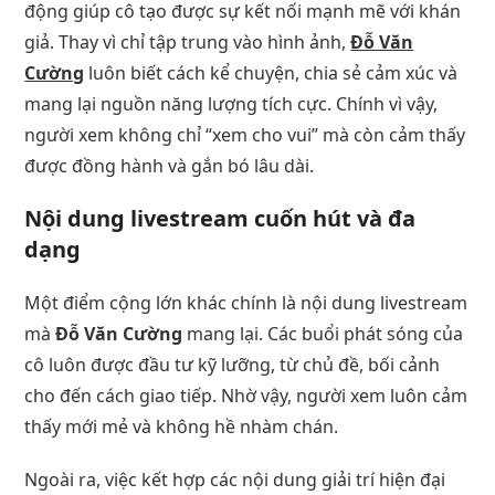
động giúp cô tạo được sự kết nối mạnh mẽ với khán
giả. Thay vì chỉ tập trung vào hình ảnh,
Đỗ Văn
Cường
luôn biết cách kể chuyện, chia sẻ cảm xúc và
mang lại nguồn năng lượng tích cực. Chính vì vậy,
người xem không chỉ “xem cho vui” mà còn cảm thấy
được đồng hành và gắn bó lâu dài.
Nội dung livestream cuốn hút và đa
dạng
Một điểm cộng lớn khác chính là nội dung livestream
mà
Đỗ Văn Cường
mang lại. Các buổi phát sóng của
cô luôn được đầu tư kỹ lưỡng, từ chủ đề, bối cảnh
cho đến cách giao tiếp. Nhờ vậy, người xem luôn cảm
thấy mới mẻ và không hề nhàm chán.
Ngoài ra, việc kết hợp các nội dung giải trí hiện đại