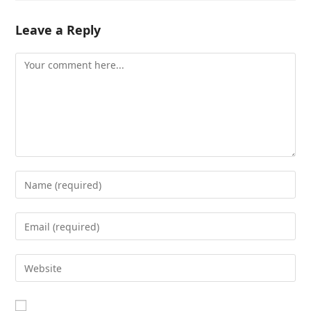
Leave a Reply