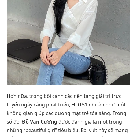
Hơn nữa, trong bối cảnh các nền tảng giải trí trực
tuyến ngày càng phát triển,
HOT51
nổi lên như một
không gian giúp các gương mặt trẻ tỏa sáng. Trong
số đó,
Đỗ Văn Cường
được đánh giá là một trong
những “beautiful girl” tiêu biểu. Bài viết này sẽ mang