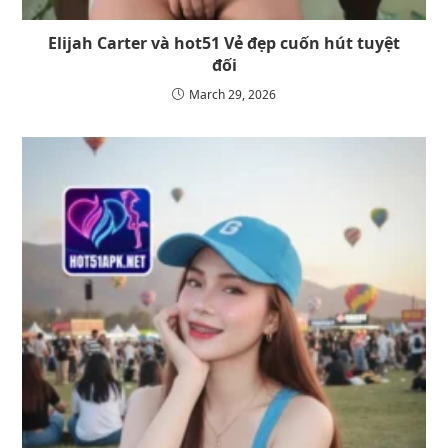
Elijah Carter và hot51 Vẻ đẹp cuốn hút tuyệt
đối
March 29, 2026