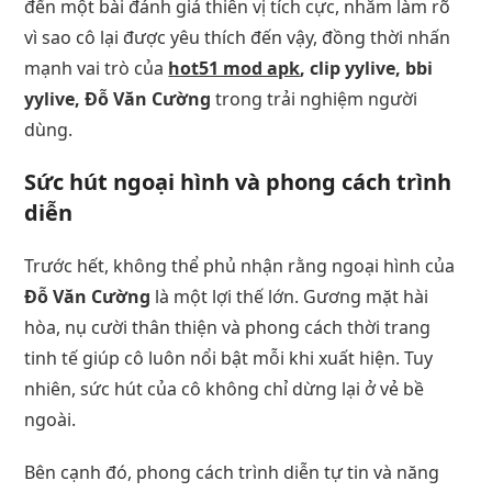
đến một bài đánh giá thiên vị tích cực, nhằm làm rõ
vì sao cô lại được yêu thích đến vậy, đồng thời nhấn
mạnh vai trò của
hot51 mod apk
, clip yylive, bbi
yylive, Đỗ Văn Cường
trong trải nghiệm người
dùng.
Sức hút ngoại hình và phong cách trình
diễn
Trước hết, không thể phủ nhận rằng ngoại hình của
Đỗ Văn Cường
là một lợi thế lớn. Gương mặt hài
hòa, nụ cười thân thiện và phong cách thời trang
tinh tế giúp cô luôn nổi bật mỗi khi xuất hiện. Tuy
nhiên, sức hút của cô không chỉ dừng lại ở vẻ bề
ngoài.
Bên cạnh đó, phong cách trình diễn tự tin và năng