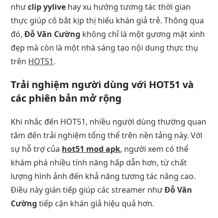
như
clip yylive
hay xu hướng tương tác thời gian
thực giúp cô bắt kịp thị hiếu khán giả trẻ. Thông qua
đó,
Đỗ Văn Cường
không chỉ là một gương mặt xinh
đẹp mà còn là một nhà sáng tạo nội dung thực thụ
trên
HOT51
.
Trải nghiệm người dùng với HOT51 và
các phiên bản mở rộng
Khi nhắc đến HOT51, nhiều người dùng thường quan
tâm đến trải nghiệm tổng thể trên nền tảng này. Với
sự hỗ trợ của
hot51 mod apk
, người xem có thể
khám phá nhiều tính năng hấp dẫn hơn, từ chất
lượng hình ảnh đến khả năng tương tác nâng cao.
Điều này gián tiếp giúp các streamer như
Đỗ Văn
Cường
tiếp cận khán giả hiệu quả hơn.