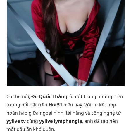
Có thể nói,
Đỗ Quốc Thắng
là một trong những hiện
tượng nổi bật trên
Hot51
hiện nay. Với sự kết hợp
hoàn hảo giữa ngoại hình, tài năng và công nghệ từ
yylive tv
cùng
yylive lymphangia
, anh đã tạo nên
một dấu ấn khó quên.