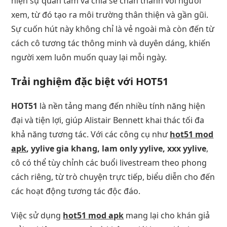
hiện sự quan tâm và chia sẻ chân thành với người
xem, từ đó tạo ra môi trường thân thiện và gần gũi.
Sự cuốn hút này không chỉ là vẻ ngoài mà còn đến từ
cách cô tương tác thông minh và duyên dáng, khiến
người xem luôn muốn quay lại mỗi ngày.
Trải nghiệm đặc biệt với HOT51
HOT51
là nền tảng mang đến nhiều tính năng hiện
đại và tiện lợi, giúp Alistair Bennett khai thác tối đa
khả năng tương tác. Với các công cụ như
hot51 mod
apk
, yylive gia khang, lam only yylive, xxx yylive
,
cô có thể tùy chỉnh các buổi livestream theo phong
cách riêng, từ trò chuyện trực tiếp, biểu diễn cho đến
các hoạt động tương tác độc đáo.
Việc sử dụng
hot51 mod apk
mang lại cho khán giả